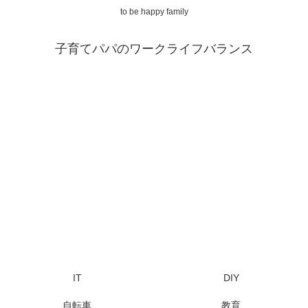
to be happy family
子育てパパのワークライフバランス
IT
DIY
自転車
教育