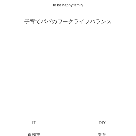
to be happy family
子育てパパのワークライフバランス
IT
DIY
自転車
教育