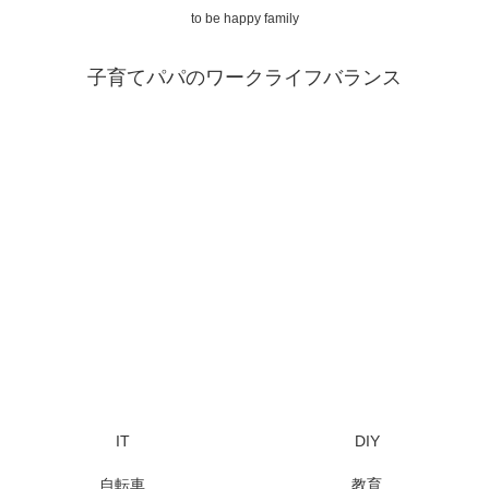
to be happy family
子育てパパのワークライフバランス
IT
DIY
自転車
教育