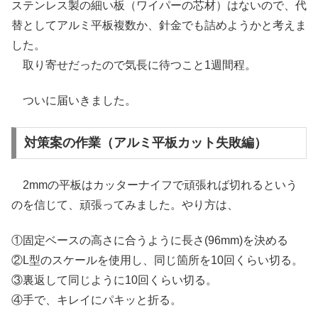
ステンレス製の細い板（ワイパーの芯材）はないので、代
替としてアルミ平板複数か、針金でも詰めようかと考えま
した。
取り寄せだったので気長に待つこと1週間程。
ついに届いきました。
対策案の作業（アルミ平板カット失敗編）
2mmの平板はカッターナイフで頑張れば切れるという
のを信じて、頑張ってみました。やり方は、
①固定ベースの高さに合うように長さ(96mm)を決める
②L型のスケールを使用し、同じ箇所を10回くらい切る。
③裏返して同じように10回くらい切る。
④手で、キレイにパキッと折る。