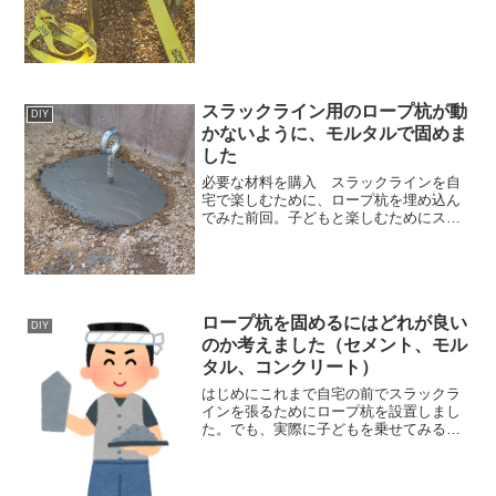
破壊されなため、どうしようか悩んでい
ました。悩んだ案は3つです。Aフレーム
机型のフレーム単管パイプフレームAフレ
ーム Aフレームとは...
スラックライン用のロープ杭が動
DIY
かないように、モルタルで固めま
した
必要な材料を購入 スラックラインを自
宅で楽しむために、ロープ杭を埋め込ん
でみた前回。子どもと楽しむためにスラ
ックラインを買ったけど、できる場所が
限られていて悩んでいる話 その前回よ
りなかなか進んでいなかったコンクリー
トでロープ杭を固めるとい...
ロープ杭を固めるにはどれが良い
DIY
のか考えました（セメント、モル
タル、コンクリート）
はじめにこれまで自宅の前でスラックラ
インを張るためにロープ杭を設置しまし
た。でも、実際に子どもを乗せてみる
と、杭が引っ張られてしまいます。ちょ
っとだけ大人が乗るとさらに杭のずれが
大きくなってきました。大人が乗るとず