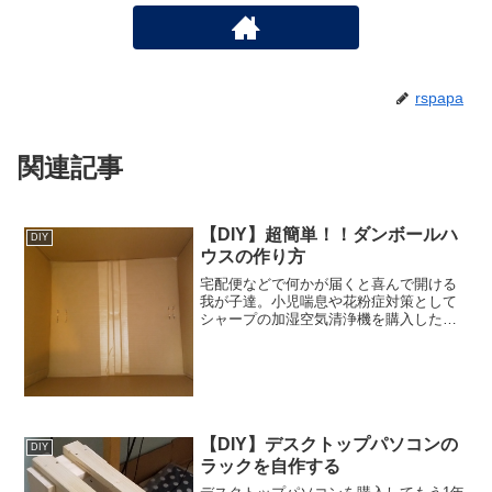
rspapa
関連記事
【DIY】超簡単！！ダンボールハ
DIY
ウスの作り方
宅配便などで何かが届くと喜んで開ける
我が子達。小児喘息や花粉症対策として
シャープの加湿空気清浄機を購入したら
大きいダンボール（約43×48.5×75cm）が
手に入りました。↓加湿空気清浄機はこれ
（色違い）です。(function(b,c,f...
【DIY】デスクトップパソコンの
DIY
ラックを自作する