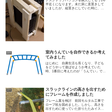
デスクトップパソコンを購入してもう1年
半近くになります。未だ床に直置きして
いましたが、縦置きにしていた時に、子
供たちが勝手に部屋に入って遊び、パソ
コンが倒れたので対応策を検討しまし
た。ほこり対策のためにもちょっと高さ
がほしいなぁと思ってあた...
室内うんていを自作できるか考え
DIY
てみました
はじめに 自粛生活も長くなり、子ども
をどうやって遊ばせようか考えていた
時、1番目に考えたのが「うんてい」で
す。実は自粛の前から（去年の秋くらい
から）考えていました。作り方を調査し
ながら手持ちの道具とスキルでホントに
できるのか色々悩み、完成品...
スラックラインの高さを出すため
DIY
にフレームを作成しました
フレーム案を検討 前回モルタル工事で
ロープ杭を固めました。しかし、高さを
出すために使っていた折りたたみイスが