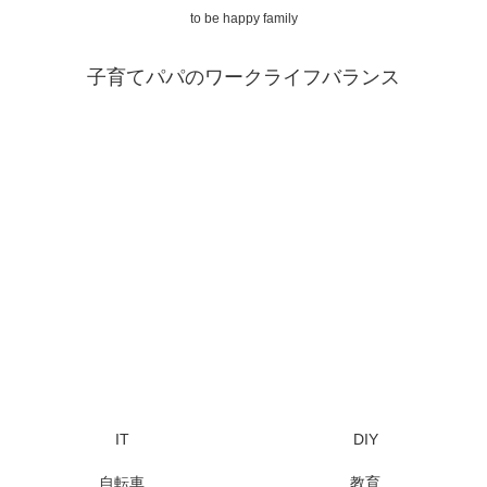
to be happy family
子育てパパのワークライフバランス
IT
DIY
自転車
教育