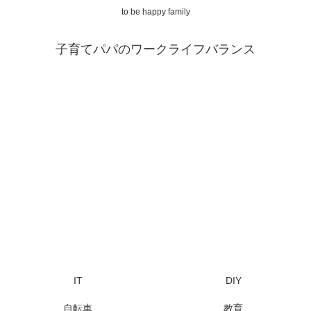
to be happy family
子育てパパのワークライフバランス
IT
DIY
自転車
教育