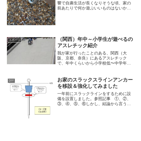
響で自粛生活が長くなりそうな頃、家の
前あたりで何か遊ぶいいものはないかと
調べた結果、「スラックライン」なるも
のを知りました。 スラックラインと
は、一言でいえば、ただの「ひも」で
す。そのひも（ライン）の上で...
（関西）年中～小学生が遊べるの
スポーツ
アスレチック紹介
我が家が行ったことのある、関西（大
阪、京都、奈良）にあるアスレチック
で、年中くらいから小学校低〜中学年く
らいまで楽しく遊べそうなアスレチック
の紹介です。それぞれ特徴は違います
が、楽しく遊べるところです。無料系ア
お家のスラックスラインアンカー
DIY
スレチックむろいけの森（大阪府...
を移設＆強化してみました
一年前にスラックラインをするために設
備を設置しました。参照記事 ①、②、
③、④、⑤、⑥しかし、結論から言うと
「ロープ杭にインスタントセメントとい
う重しをつけただけ」になっていたのが
失敗でした。子ども達がラインに乗るく
らいであれば何とか耐えて...