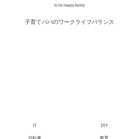
to be happy family
子育てパパのワークライフバランス
IT
DIY
自転車
教育