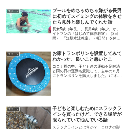
プールをめちゃめちゃ嫌がる長男
スポーツ
に初めてスイミングの体験をさせ
たら意外と楽しんでくれた話
長女5歳（年長）、長男4歳（年少）が、
イトマンの「はじめて体験教室」（2日
間）+「短期水泳教室」（4日間）を体験
した際の記録と経験をお伝えします。正
直、うちの長男は水が嫌いで警戒心も強
く、運動能力もそこまでではありませ
お家トランポリンを設置してみて
スポーツ
ん。その長男が体験へ行...
わかった、良いこと悪いとこ
コロナ禍の中、子ども達の運動不足解消
と雨の日の運動も意識して、去年の６月
にトランポリンを購入しました。↓これ
(function(b,c,f,g,a,d,e)
{b.MoshimoAffiliateObject=a;b=b||function
(...
子どもと楽しむためにスラックラ
スポーツ
インを買ったけど、できる場所が
限られていて悩んでいる話
スラックラインとは何か？ コロナの影