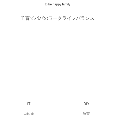
to be happy family
子育てパパのワークライフバランス
IT
DIY
自転車
教育