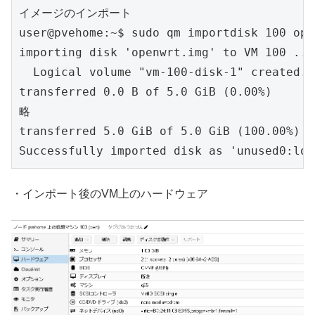
イメージのインポート

user@pvehome:~$ sudo qm importdisk 100 ope
importing disk 'openwrt.img' to VM 100 ...

  Logical volume "vm-100-disk-1" created.

transferred 0.0 B of 5.0 GiB (0.00%)

略

transferred 5.0 GiB of 5.0 GiB (100.00%)

Successfully imported disk as 'unused0:loc
・インポート後のVM上のハードウェア