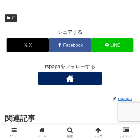
IT
シェアする
X
Facebook
LINE
rspapaをフォローする
rspapa
関連記事
メニュー
ホーム
検索
トップ
サイドバー
OpenWRTでAdguard Homeを利
IT