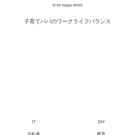
to be happy family
子育てパパのワークライフバランス
IT
DIY
自転車
教育