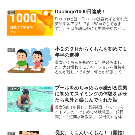
Duolingo1000日達成！
英語
Duolingoとは Duolingoは言わずと知れた
英語学習アプリです（Webでもできま
す）。今は英語以外にも中国語やスペイ
ン語、ピアノに数学、チェスなど色んな
ものが学べるアプリとなっています。ア
プリの改善にも積極的で、たまに調査研
究に招...
小２の９月からくもんを初めて１
教育
年半の進捗
長女がくもんを初めて１年半経ちまし
た。大分慣れてモチベーションを維持す
るのが難しいですが、何とか頑張って続
けています。前回までの記事長女の進捗
状況（算数）前回（１年）E60今回（１
年半）E200Eに入ってからは進み具合が
プールをめちゃめちゃ嫌がる長男
スポーツ
格段に遅くなりました...
に初めてスイミングの体験をさせ
たら意外と楽しんでくれた話
長女5歳（年長）、長男4歳（年少）が、
イトマンの「はじめて体験教室」（2日
間）+「短期水泳教室」（4日間）を体験
した際の記録と経験をお伝えします。正
直、うちの長男は水が嫌いで警戒心も強
く、運動能力もそこまでではありませ
長女、くもんいくもん！（開始1
教育