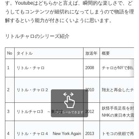
す。Youtubeはどちらかと言えば、瞬間的な楽しさで、ど
うしてもコンテンツが細切れになってしまうので物語を理
解するという能力が付きにくいように思います。
リトルチャロのシリーズ紹介
No
タイトル
放送年
概要
1
リトル・チャロ
2008
チャロがNYで飼い
2
リトル・チャロ２
2010
翔太と再会したチャロ
妖怪手長足長を封印
3
リトルチャロ3 ～東北編～
2012
スクロールできます
NHKの東日本大震
4
リトル・チャロ４ New York Again
2013
トモコの依頼で再び