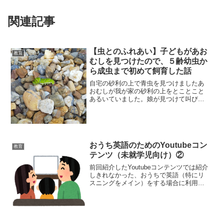
関連記事
【虫とのふれあい】子どもがあお
教育
むしを見つけたので、５齢幼虫か
ら成虫まで初めて飼育した話
自宅の砂利の上で青虫を見つけましたあ
おむしが我が家の砂利の上をとことこと
あるいていました。娘が見つけて叫びま
した。「おとうさーん、みてー！あおむ
しいたー！」きれいな青虫がいたので思
わず飼うことにしました。直ぐに妻にプ
ラスチックケースを買って...
おうち英語のためのYoutubeコン
教育
テンツ（未就学児向け）②
前回紹介したYoutubeコンテンツでは紹介
しきれなかった、おうちで英語（特にリ
スニングをメイン）をする場合に利用し
ているコンテンツをご紹介します。比較
的最近見ていた、どちらかといえば年
中・年長など小学校入学前向けのコンテ
ンツかと思います。...