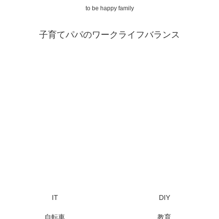
to be happy family
子育てパパのワークライフバランス
IT
DIY
自転車
教育