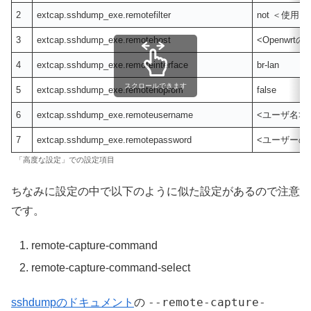
2
extcap.sshdump_exe.remotefilter
not ＜使用して
3
extcap.sshdump_exe.remotehost
<Openwrtの
4
extcap.sshdump_exe.remoteinterface
br-lan
スクロールできます
5
extcap.sshdump_exe.remotenoprom
false
6
extcap.sshdump_exe.remoteusername
<ユーザ名>例：
7
extcap.sshdump_exe.remotepassword
<ユーザーの
「高度な設定」での設定項目
ちなみに設定の中で以下のように似た設定があるので注意
です。
remote-capture-command
remote-capture-command-select
--remote-capture-
sshdumpのドキュメント
の