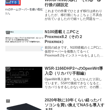
IT
行後の諸設定
これまでの作業でひとまず移行は終わり
ましたが、移行後にちょこちょこ不具合
が出ていましたので細々した問題を一つ
づつ解決していきました。全体の流れの
中でいうと以下です。既存環境全体のバ
ックアップ（サーバーまるごと）データ
N100搭載ミニPCと
IT
ベースのバックアップ新環...
Proxmox8.2（その２
Proxmox）
前回の続きです。N100搭載のミニPCに、
仮想サーバーを複数たてるべく
Proxmox8.2をインストールをしました。
Proxmox VEとは 一言で表すと、仮想化
環境を作成できるプラットフォームで
す。以下、Wikipediaからの抜粋。Pr...
WSR-1166DHP2へのOpenWrt導
IT
入②（リカバリ手順編）
OpenWrt導入途中、なんだかんだ２回し
ています。SSHで接続できなくなると、
リカバリをするしかないので、その際の
ノウハウを記録しておきます。反省点と
しては、なにか作業をするときにはSSH
接続は残しながら設定反映した方が良い
2020年秋に10年くらい経ったパ
IT
ということ、も...
ソコンを買い換えてNASも導入す
る話