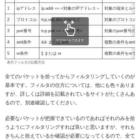
1
ipアドレス
ip.addr == <対象のIPアドレス＞
対象の端末とルー
2
プロトコル
tcp,udp,dns,icmpなど
対象のプロトコル
3
port番号
tcp.port == <port番号>
対象のport番号の
スクロールできます
4
and条件
&& または and
複数の条件をand
5
or条件
|| または or
複数の条件をorで
表示フィルタの記載方法
全てのパケットを拾ってからフィルタリングしていくのが
基本です。フィルタの仕方については、他にも色々ありま
すが、詳しくは詳細を記載されているサイトがたくさんあ
るので、別途確認してください。
必要なパケットが把握できているのであればそれのみを拾
うようにフィルタリングすれば良いと思いますが、それも
きちんと拾えているか確認が必要になってくるので、全て