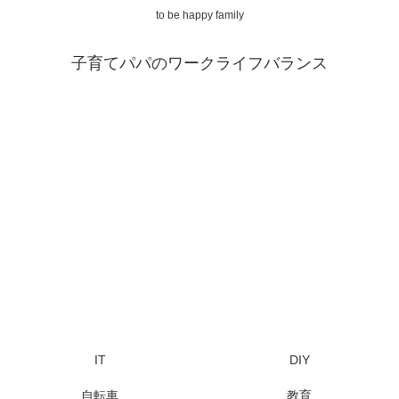
to be happy family
子育てパパのワークライフバランス
IT
DIY
自転車
教育