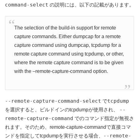
command-select
の説明には、以下の記載があります。
The selection of the build-in support for remote
capture commands. Either dumpcap for a remote
capture command using dumpcap, tcpdump for a
remote capture command using tcpdump, or other,
where the remote capture command is to be given
with the –remote-capture-command option.
--remote-capture-command-select
tcpdump
で
--
を選択すると、ビルドインのtcpdumpが使用され、
remote-capture-command
でのコマンド指定が無視さ
れます。そのため、remote-capture-commandで直接コマ
--remote-
ンドを指定してtcpdumpを実行させる場合、