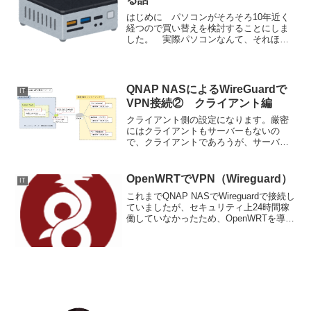
はじめに パソコンがそろそろ10年近く
経つので買い替えを検討することにしま
した。 実際パソコンなんて、それほど
使わず、ネットの検索がメインで、たま
に思い立ったようにブログを書いたりエ
クセル作業をしたり、くらいなものなの
で、そこまでの機能はい...
QNAP NASによるWireGuardで
IT
VPN接続② クライアント編
クライアント側の設定になります。厳密
にはクライアントもサーバーもないの
で、クライアントであろうが、サーバー
であろうが設定する項目は同じで、双方
に自身のVPNインターフェースとピア
（相手方）の設定をしてやるだけでVPN
OpenWRTでVPN（Wireguard）
IT
通信ができるというものに...
これまでQNAP NASでWireguardで接続し
ていましたが、セキュリティ上24時間稼
働していなかったため、OpenWRTを導入
してからは常時稼働しているOpenWRTで
で実装することにしました。その際の覚
書です。OpenWRTで色々試...